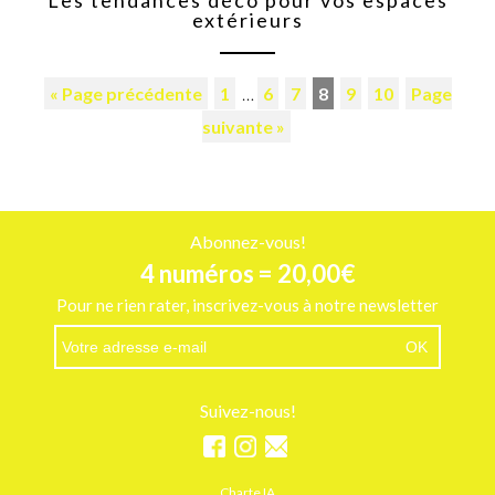
extérieurs
« Page précédente
1
…
6
7
8
9
10
Page
suivante »
Abonnez-vous!
4 numéros = 20,00€
Pour ne rien rater, inscrivez-vous à notre newsletter
Suivez-nous!
Charte IA