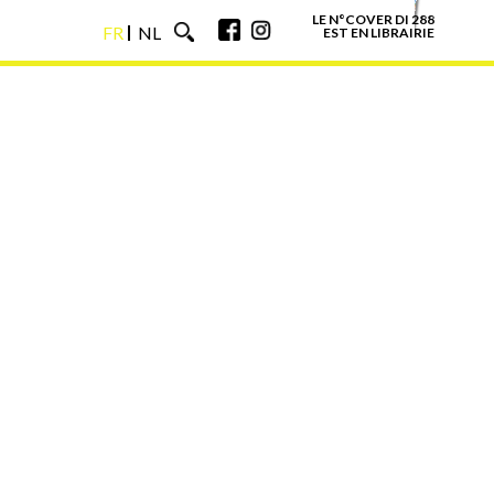
LE N°COVER DI 288
FR
NL
EST EN LIBRAIRIE
FR
NL