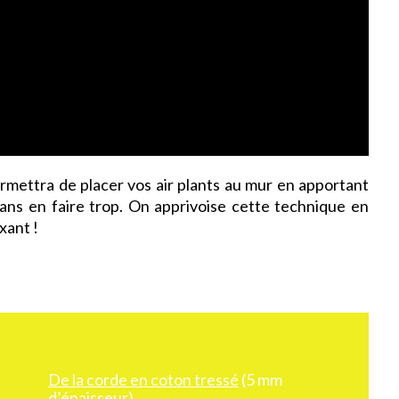
mettra de placer vos air plants au mur en apportant
ans en faire trop. On apprivoise cette technique en
xant !
De la corde en coton tressé
(5 mm
d’épaisseur)