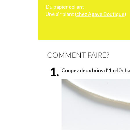
Du papier collant
Une air plant (
chez Agave Boutique
)
COMMENT FAIRE?
Coupez deux brins d’1m40 cha