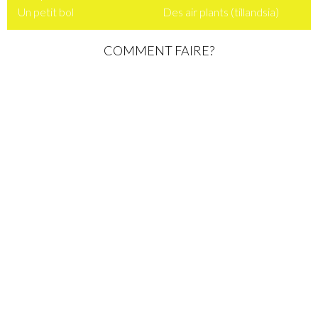
Un petit bol
Des air plants (tillandsia)
COMMENT FAIRE?