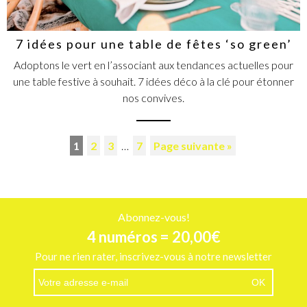
7 idées pour une table de fêtes ‘so green’
Adoptons le vert en l’associant aux tendances actuelles pour
une table festive à souhait. 7 idées déco à la clé pour étonner
nos convives.
1
2
3
…
7
Page suivante »
Abonnez-vous!
4 numéros = 20,00€
Pour ne rien rater, inscrivez-vous à notre newsletter