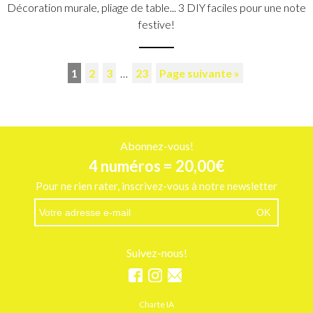
Décoration murale, pliage de table... 3 DIY faciles pour une note
festive!
1
2
3
…
23
Page suivante »
Abonnez-vous!
4 numéros = 20,00€
Pour ne rien rater, inscrivez-vous à notre newsletter
Suivez-nous!
Charte IA