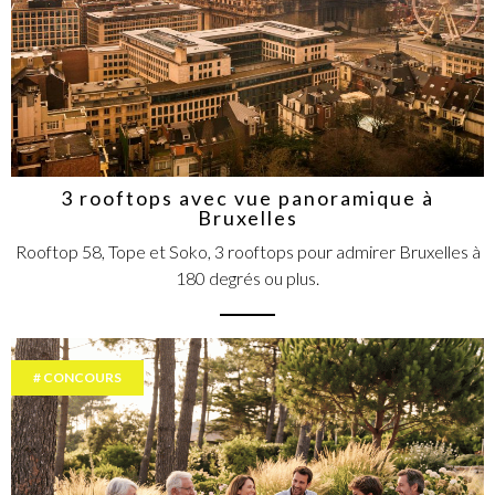
3 rooftops avec vue panoramique à
Bruxelles
Rooftop 58, Tope et Soko, 3 rooftops pour admirer Bruxelles à
180 degrés ou plus.
CONCOURS