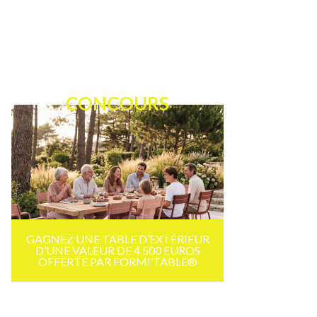
CONCOURS
GAGNEZ UNE TABLE D’EXTÉRIEUR
D’UNE VALEUR DE 4 500 EUROS
OFFERTE PAR FORMI’TABLE®