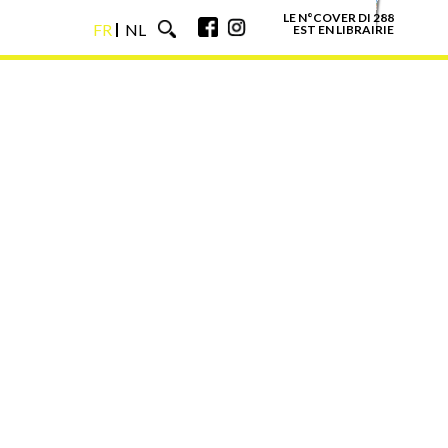
LE N°COVER DI 288
FR
NL
EST EN LIBRAIRIE
FR
NL