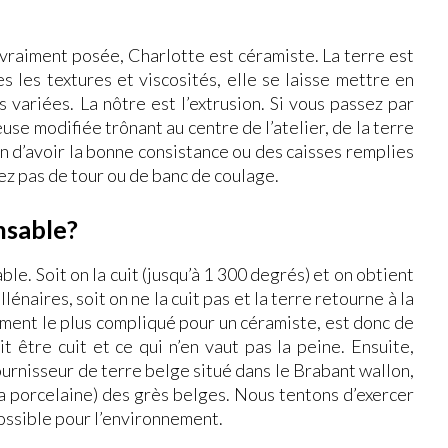
 vraiment posée, Charlotte est céramiste. La terre est
 les textures et viscosités, elle se laisse mettre en
variées. La nôtre est l’extrusion. Si vous passez par
use modifiée trônant au centre de l’atelier, de la terre
in d’avoir la bonne consistance ou des caisses remplies
rez pas de tour ou de banc de coulage.
nsable?
ble. Soit on la cuit (jusqu’à 1 300 degrés) et on obtient
énaires, soit on ne la cuit pas et la terre retourne à la
ement le plus compliqué pour un céramiste, est donc de
t être cuit et ce qui n’en vaut pas la peine. Ensuite,
ournisseur de terre belge situé dans le Brabant wallon,
la porcelaine) des grès belges. Nous tentons d’exercer
ossible pour l’environnement.