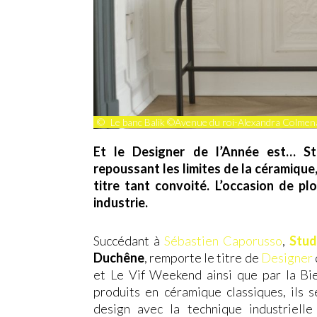
©
Le banc Balik ©Avenue du roi-Alexandra Colmen
Et le Designer de l’Année est… St
repoussant les limites de la céramiqu
titre tant convoité. L’occasion de pl
industrie.
Succédant à
Sébastien Caporusso
,
Stud
Duchêne
, remporte le titre de
Designer
et Le Vif Weekend ainsi que par la Bie
produits en céramique classiques, ils 
design avec la technique industrielle