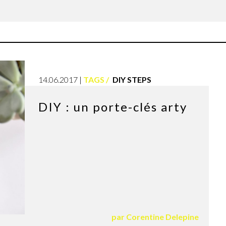
14.06.2017
TAGS
DIY STEPS
DIY : un porte-clés arty
par
Corentine Delepine