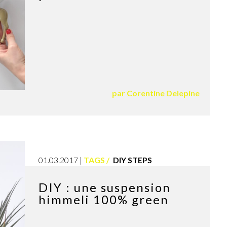
par
Corentine Delepine
01.03.2017
TAGS
DIY STEPS
DIY : une suspension
himmeli 100% green