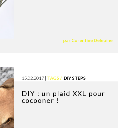
par
Corentine Delepine
15.02.2017
TAGS
DIY STEPS
DIY : un plaid XXL pour
cocooner !