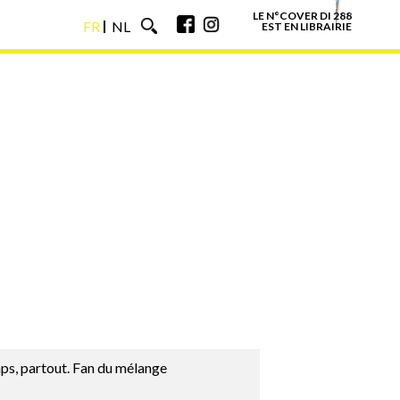
LE N°COVER DI 288
FR
NL
EST EN LIBRAIRIE
FR
NL
emps, partout. Fan du mélange