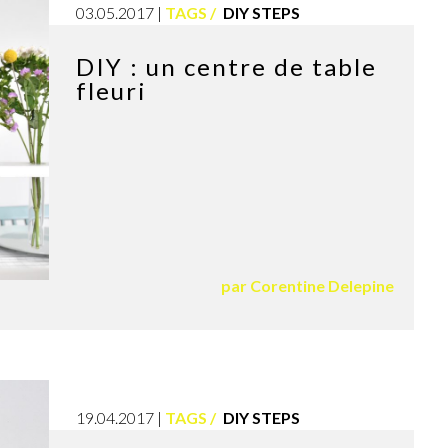
03.05.2017
TAGS
DIY STEPS
DIY : un centre de table
fleuri
par
Corentine Delepine
19.04.2017
TAGS
DIY STEPS