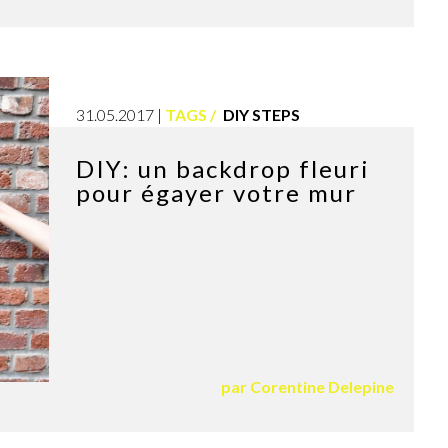
31.05.2017
TAGS
DIY STEPS
DIY: un backdrop fleuri
pour égayer votre mur
par
Corentine Delepine