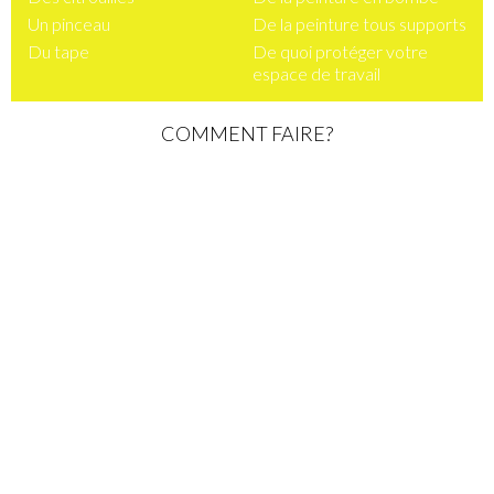
Un pinceau
De la peinture tous supports
Du tape
De quoi protéger votre
espace de travail
COMMENT FAIRE?