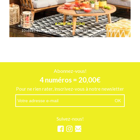
INSPIRATIONS
10 idées déco à shopper pour adopter la tendance tropicale
Abonnez-vous!
4 numéros = 20,00€
Pour ne rien rater, inscrivez-vous à notre newsletter
Suivez-nous!