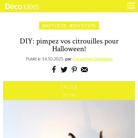
#ASTUCES
#DIY STEPS
DIY: pimpez vos citrouilles pour
Halloween!
Publié le
14.10.2025
par
Corentine Delepine
FACILE
20 mn