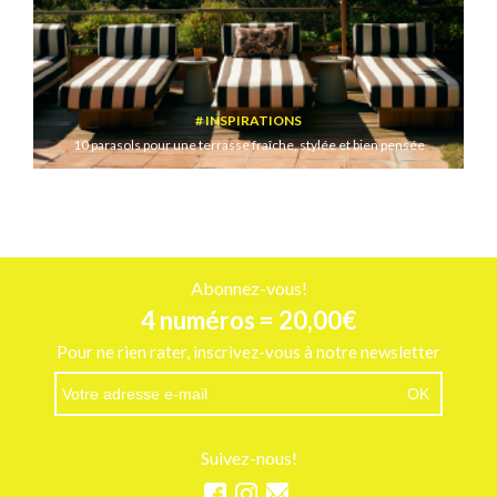
INSPIRATIONS
10 parasols pour une terrasse fraîche, stylée et bien pensée
Abonnez-vous!
4 numéros = 20,00€
Pour ne rien rater, inscrivez-vous à notre newsletter
Suivez-nous!