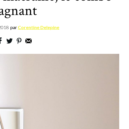
agnant
2018
par
Corentine Delepine