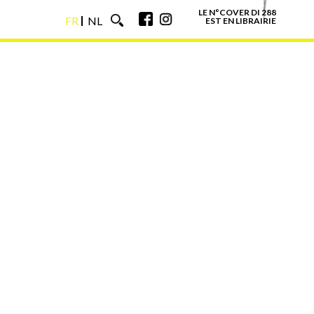
LE N°COVER DI 288
FR
NL
EST EN LIBRAIRIE
FR
NL