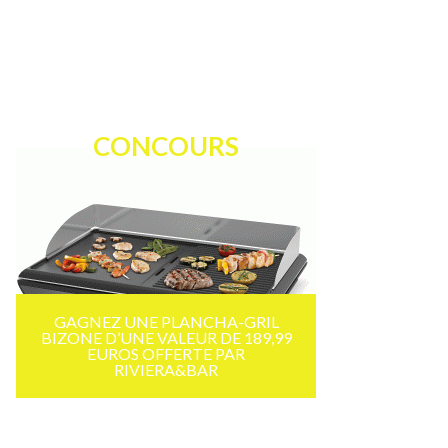
CONCOURS
GAGNEZ UNE PLANCHA-GRIL
BIZONE D’UNE VALEUR DE 189,99
EUROS OFFERTE PAR
RIVIERA&BAR