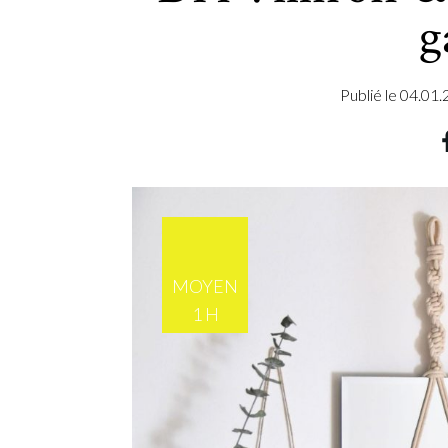
g
Publié le
04.01.
MOYEN
1 H