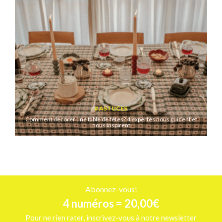
ASTUCES
Comment décorer une table de fêtes? 4 expertes nous guident et
nous inspirent
Abonnez-vous!
4 numéros = 20,00€
Pour ne rien rater, inscrivez-vous à notre newsletter