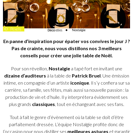
©
Pexels
En panne d’inspiration pour épater vos convives le jour J ?
Pas de crainte, nous vous distillons nos 3 meilleurs
conseils pour créer une jolie table de Noël.
Pour son réveillon,
Nostalgie
a tapé fort en invitant une
dizaine d’auditeurs
à la table de
Patrick Bruel
. Une émission
intime, en compagnie d’un artiste
iconique
. Il s’y confiera sur sa
carrière, sa famille, ses fêtes, mais aussi sa nouvelle passion : la
production de vin et d’huile. Il y interprétera évidemment ses
plus grands
classiques
, tout en échangeant avec ses fans.
Tout à fait le genre d’évènement où la table se doit d’être
parfaitement dressée. L’équipe Nostalgie profite donc de
l’occasion pour nous distiller ses
meilleures
astuces
et garantir