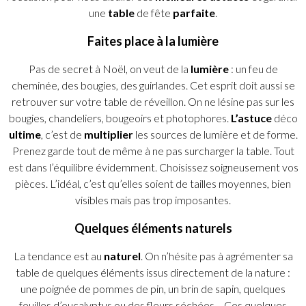
une
table
de fête
parfaite
.
Faites place à la lumière
Pas de secret à Noël, on veut de la
lumière
: un feu de
cheminée, des bougies, des guirlandes. Cet esprit doit aussi se
retrouver sur votre table de réveillon. On ne lésine pas sur les
bougies, chandeliers, bougeoirs et photophores.
L’astuce
déco
ultime
, c’est de
multiplier
les sources de lumière et de forme.
Prenez garde tout de même à ne pas surcharger la table. Tout
est dans l’équilibre évidemment. Choisissez soigneusement vos
pièces. L’idéal, c’est qu’elles soient de tailles moyennes, bien
visibles mais pas trop imposantes.
Quelques éléments naturels
La tendance est au
naturel
. On n’hésite pas à agrémenter sa
table de quelques éléments issus directement de la nature :
une poignée de pommes de pin, un brin de sapin, quelques
feuilles d’eucalyptus ou des fleurs séchées… Ces quelques