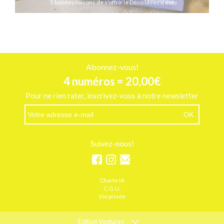
5 bonnes raisons de s’offrir le Déco Idées d’été
Abonnez-vous!
4 numéros = 20,00€
Pour ne rien rater, inscrivez-vous à notre newsletter
Suivez-nous!
Charte IA
C.G.U.
Vie privée
Edition Ventures