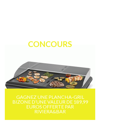
CONCOURS
GAGNEZ UNE PLANCHA-GRIL
BIZONE D’UNE VALEUR DE 189,99
EUROS OFFERTE PAR
RIVIERA&BAR