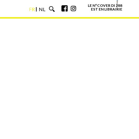
LE N°COVER DI 288
FR
NL
EST EN LIBRAIRIE
FR
NL