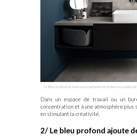
Le bleu profond se fond aussi parfaitement dans nos salles de 
Dans un espace de travail ou un bure
concentration et à une atmosphère plus st
en stimulant la créativité.
2/ Le bleu profond ajoute d