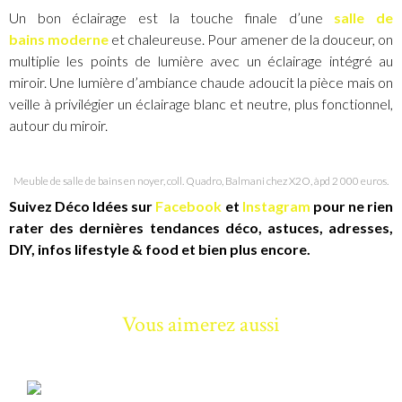
Un bon éclairage est la touche finale d’une
salle de
bains
moderne
et chaleureuse. Pour amener de la douceur, on
multiplie les points de lumière avec un éclairage intégré au
miroir. Une lumière d’ambiance chaude adoucit la pièce mais on
veille à privilégier un éclairage blanc et neutre, plus fonctionnel,
autour du miroir.
Meuble de salle de bains en noyer, coll. Quadro, Balmani chez X2O, àpd 2 000 euros.
Suivez Déco Idées sur
Facebook
et
Instagram
pour ne rien
rater des dernières tendances déco, astuces, adresses,
DIY, infos lifestyle & food et bien plus encore.
Vous aimerez aussi
INSPIRATIONS
10 bougies d’extérieur qui sentent bon l’été