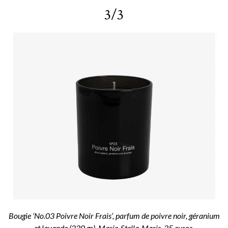
3/3
Bougie ‘
No.03
Poivre Noir Frais’, parfum de poivre noir, géranium
et lavande (220 gr), Marie-Stella-Maris, 35 euros.