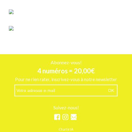
INSPIRATIONS
10 luminaires d’extérieur pour éclairer nos soirées au jardin
INSPIRATIONS
10 parasols pour une terrasse fraîche, stylée et bien pensée
Abonnez-vous!
4 numéros = 20,00€
Pour ne rien rater, inscrivez-vous à notre newsletter
Suivez-nous!
Charte IA