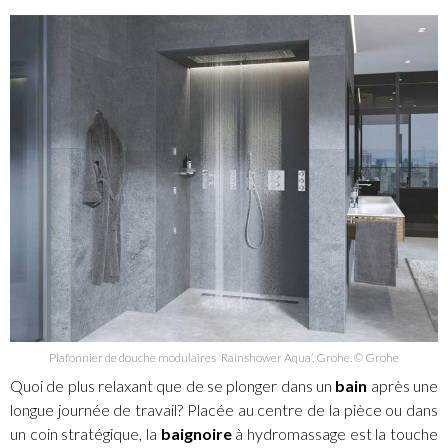
Plafonnier de douche modulaires ‘Rainshower Aqua’, Grohe. © Grohe
Quoi de plus relaxant que de se plonger dans un
bain
après une
longue journée de travail? Placée au centre de la pièce ou dans
un coin stratégique, la
baignoire
à hydromassage est la touche