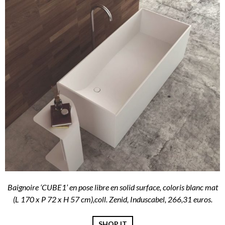
Baignoire ‘CUBE1’ en pose libre en solid surface, coloris blanc mat
(L 170 x P 72 x H 57 cm),coll. Zenid, Induscabel, 266,31 euros.
SHOP IT