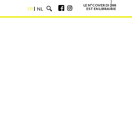
LE N°COVER DI 288
FR
NL
EST EN LIBRAIRIE
FR
NL