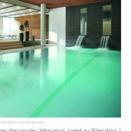
y Wyndham La Hulpe Brussels.
s d’escapades: ‘Hikecation’, à pied, ou ‘Bikecation’, à