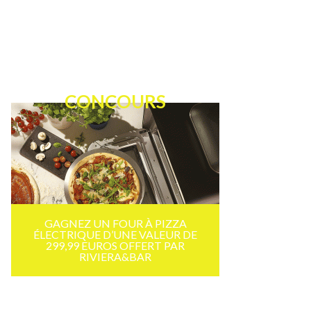
CONCOURS
GAGNEZ UN FOUR À PIZZA
ÉLECTRIQUE D’UNE VALEUR DE
299,99 EUROS OFFERT PAR
RIVIERA&BAR