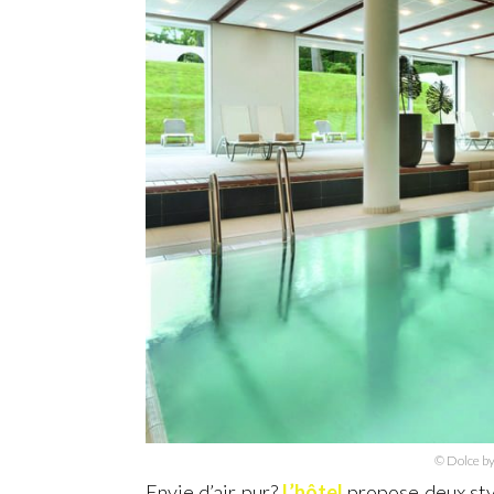
© Dolce b
Envie d’air pur?
L’hôtel
propose deux style