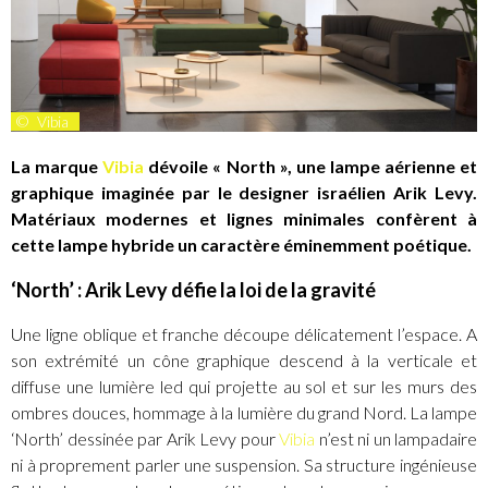
©
Vibia
La marque
Vibia
dévoile « North », une lampe aérienne et
graphique imaginée par le designer israélien Arik Levy.
Matériaux modernes et lignes minimales confèrent à
cette lampe hybride un caractère éminemment poétique.
‘North’ : Arik Levy défie la loi de la gravité
Une ligne oblique et franche découpe délicatement l’espace. A
son extrémité un cône graphique descend à la verticale et
diffuse une lumière led qui projette au sol et sur les murs des
ombres douces, hommage à la lumière du grand Nord. La lampe
‘North’ dessinée par Arik Levy pour
Vibia
n’est ni un lampadaire
ni à proprement parler une suspension. Sa structure ingénieuse