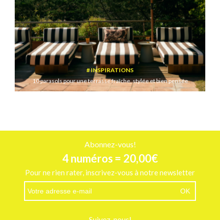
INSPIRATIONS
10 parasols pour une terrasse fraîche, stylée et bien pensée
Abonnez-vous!
4 numéros = 20,00€
Pour ne rien rater, inscrivez-vous à notre newsletter
Suivez-nous!