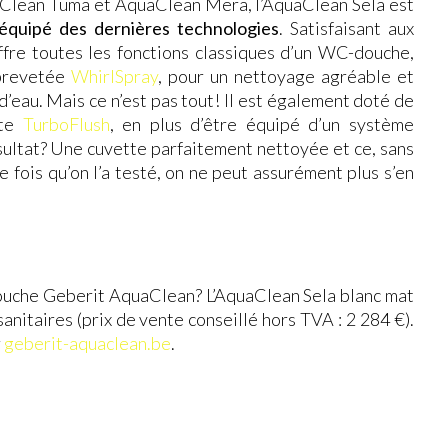
Clean Tuma et AquaClean Mera, l’AquaClean Sela est
 équipé des dernières technologies
. Satisfaisant aux
offre toutes les fonctions classiques d’un WC-douche,
 brevetée
WhirlSpray
, pour un nettoyage agréable et
’eau. Mais ce n’est pas tout! Il est également doté de
tte
TurboFlush
, en plus d’être équipé d’un système
ésultat? Une cuvette parfaitement nettoyée et ce, sans
e fois qu’on l’a testé, on ne peut assurément plus s’en
douche Geberit AquaClean? L’AquaClean Sela blanc mat
anitaires (prix de vente conseillé hors TVA : 2 284 €).
r
geberit-aquaclean.be
.