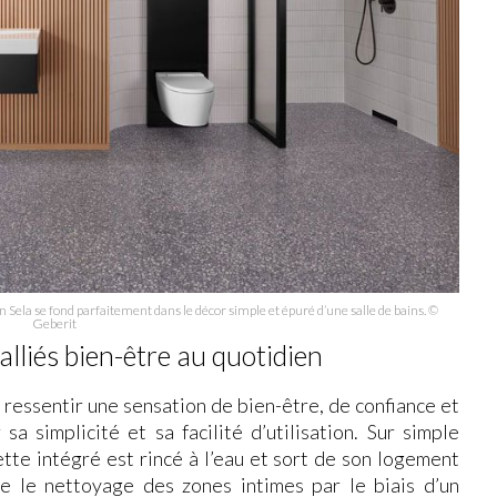
Sela se fond parfaitement dans le décor simple et épuré d’une salle de bains. ©
Geberit
lliés bien-être au quotidien
ressentir une sensation de bien-être, de confiance et
a simplicité et sa facilité d’utilisation. Sur simple
tte intégré est rincé à l’eau et sort de son logement
 le nettoyage des zones intimes par le biais d’un