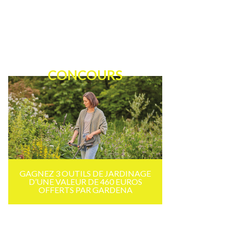
CONCOURS
GAGNEZ 3 OUTILS DE JARDINAGE
D’UNE VALEUR DE 460 EUROS
OFFERTS PAR GARDENA