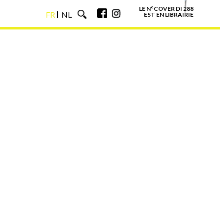
LE N°COVER DI 288
FR
NL
EST EN LIBRAIRIE
FR
NL