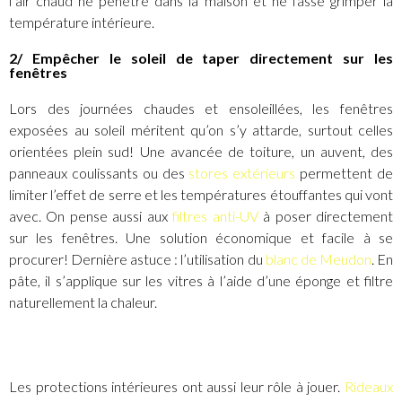
l’air chaud ne pénètre dans la maison et ne fasse grimper la
température intérieure.
2/ Empêcher le soleil de taper directement sur les
fenêtres
Lors des journées chaudes et ensoleillées, les fenêtres
exposées au soleil méritent qu’on s’y attarde, surtout celles
orientées plein sud! Une avancée de toiture, un auvent, des
panneaux coulissants ou des
stores extérieurs
permettent de
limiter l’effet de serre et les températures étouffantes qui vont
avec. On pense aussi aux
filtres anti-UV
à poser directement
sur les fenêtres. Une solution économique et facile à se
procurer! Dernière astuce : l’utilisation du
blanc de Meudon
. En
pâte, il s’applique sur les vitres à l’aide d’une éponge et filtre
naturellement la chaleur.
Les protections intérieures ont aussi leur rôle à jouer.
Rideaux