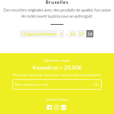
Bruxelles
Des recettes originales avec des produits de qualité, l'occasion
de redécouvrir la pizza sous un autre goût.
« Page précédente
1
…
16
17
18
Abonnez-vous!
4 numéros = 20,00€
Pour ne rien rater, inscrivez-vous à notre newsletter
Suivez-nous!