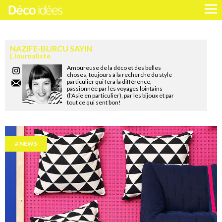
NAZIFE-BURCU SAYIN
Journaliste
Amoureuse de la déco et des belles
choses, toujours à la recherche du style
particulier qui fera la différence,
passionnée par les voyages lointains
(l'Asie en particulier), par les bijoux et par
tout ce qui sent bon!
NEWS