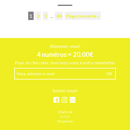
1
2
3
…
48
Page suivante »
Abonnez-vous!
4 numéros = 20,00€
Pour ne rien rater, inscrivez-vous à notre newsletter
Suivez-nous!
Charte IA
C.G.U.
Vie privée