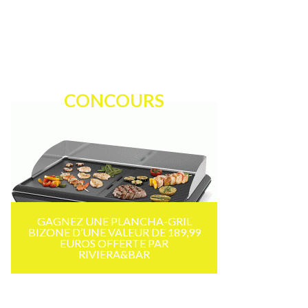
CONCOURS
GAGNEZ UNE PLANCHA-GRIL
BIZONE D’UNE VALEUR DE 189,99
EUROS OFFERTE PAR
RIVIERA&BAR