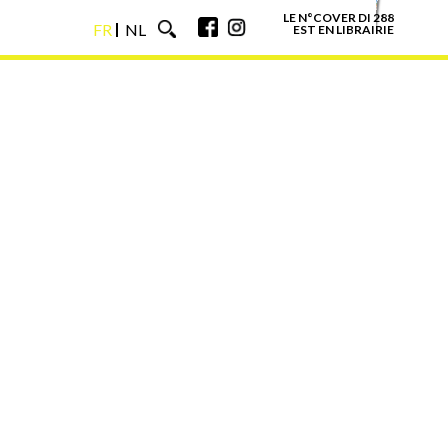
LE N°COVER DI 288
FR
NL
EST EN LIBRAIRIE
FR
NL