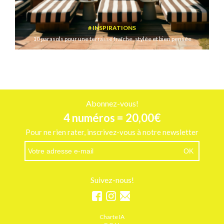
INSPIRATIONS
10 parasols pour une terrasse fraîche, stylée et bien pensée
Abonnez-vous!
4 numéros = 20,00€
Pour ne rien rater, inscrivez-vous à notre newsletter
Suivez-nous!
Charte IA