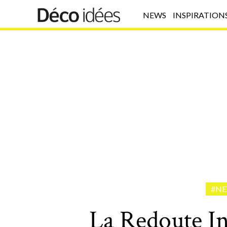
NEWS
INSPIRATION
#N
La Redoute In