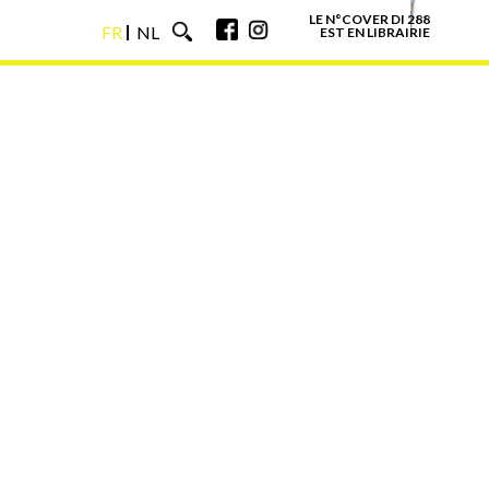
LE N°COVER DI 288
FR
NL
EST EN LIBRAIRIE
FR
NL