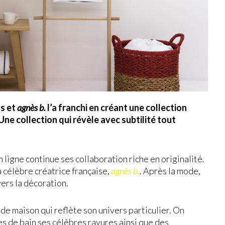
as et
agnès b.
l’a franchi en créant une collection
 Une collection qui révèle avec subtilité tout
 ligne continue ses collaboration riche en originalité.
la célèbre créatrice française,
agnès b.
. Après la mode,
ers la décoration.
 de maison qui reflète son univers particulier. On
tes de bain ses célèbres rayures ainsi que des