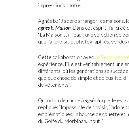
impressions photos.
Agnès b.: “J’adore arranger les maisons, le
agnès b. Maison
. Dans cet esprit, j’ai cré
“La Maison sur l’eau”: une sélection de b
que j’ai choisis et photographiés, vendus e
Cette collaboration avec
La Redoute Int
expérience. Elle est véritablement une e
différents, où les générations se succèd
quelque chose de simple et de qualité, d
de vêtements”.
Quand on demande à
agnès b.
quelle est s
réplique: “Impossible de choisir, j’adore
emblématiques, la housse de couette et le
du Golfe du Morbihan… tout!”