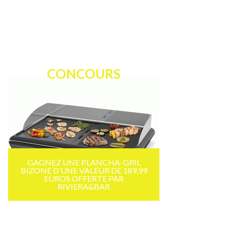
CONCOURS
GAGNEZ UNE PLANCHA-GRIL
BIZONE D’UNE VALEUR DE 189,99
EUROS OFFERTE PAR
RIVIERA&BAR