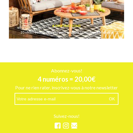
INSPIRATIONS
10 idées déco à shopper pour adopter la tendance tropicale
Abonnez-vous!
4 numéros = 20,00€
Pour ne rien rater, inscrivez-vous à notre newsletter
Suivez-nous!