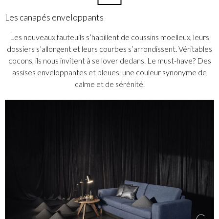
Les canapés enveloppants
Les nouveaux fauteuils s’habillent de coussins moelleux, leurs
dossiers s’allongent et leurs courbes s’arrondissent. Véritables
cocons, ils nous invitent à se lover dedans. Le must-have? Des
assises enveloppantes et bleues, une couleur synonyme de
calme et de sérénité.