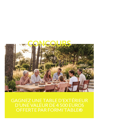
CONCOURS
GAGNEZ UNE TABLE D’EXTÉRIEUR
D’UNE VALEUR DE 4 500 EUROS
OFFERTE PAR FORMI’TABLE®