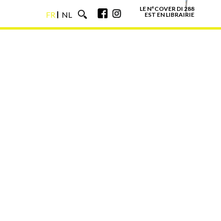
LE N°COVER DI 288
FR
NL
EST EN LIBRAIRIE
FR
NL