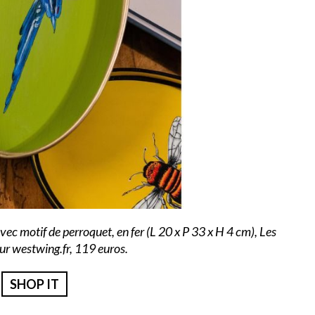
vec motif de perroquet, en fer (L 20 x P 33 x H 4 cm), Les
sur
westwing.fr
, 119 euros.
SHOP IT