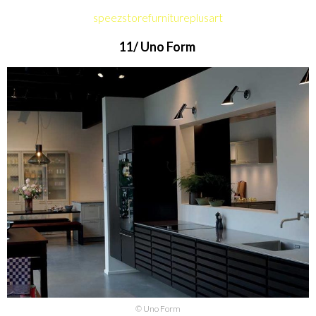
speezstorefurnitureplusart
11/ Uno Form
© Uno Form