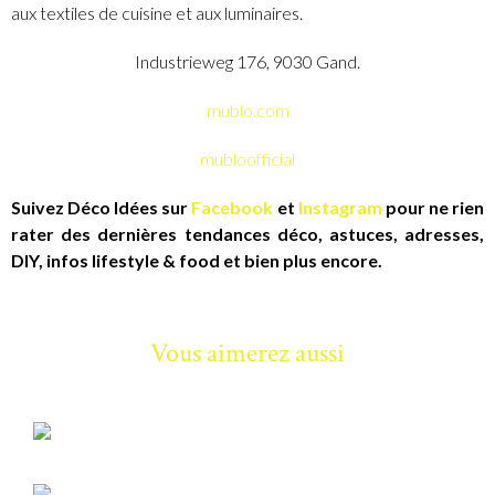
aux textiles de cuisine et aux luminaires.
Industrieweg 176, 9030 Gand.
mublo.com
mubloofficial
Suivez Déco Idées sur
Facebook
et
Instagram
pour ne rien
rater des dernières tendances déco, astuces, adresses,
DIY, infos lifestyle & food et bien plus encore.
Vous aimerez aussi
INSPIRATIONS
10 bougies d’extérieur qui sentent bon l’été
INSPIRATIONS
10 parasols pour une terrasse fraîche, stylée et bien pensée