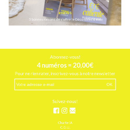
NEWS
5 bonnes raisons de s’offrir le Déco Idées d’été
Abonnez-vous!
4 numéros = 20,00€
Pour ne rien rater, inscrivez-vous à notre newsletter
Suivez-nous!
Charte IA
C.G.U.