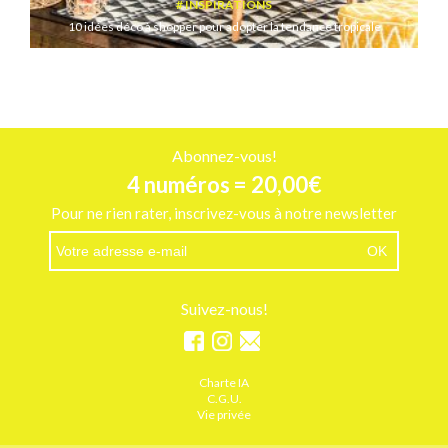
INSPIRATIONS
10 idées déco à shopper pour adopter la tendance tropicale
Abonnez-vous!
4 numéros = 20,00€
Pour ne rien rater, inscrivez-vous à notre newsletter
Suivez-nous!
Charte IA
C.G.U.
Vie privée