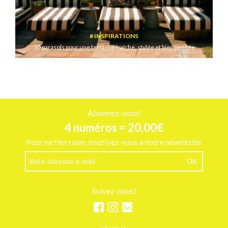
INSPIRATIONS
10 parasols pour une terrasse fraîche, stylée et bien pensée
Abonnez-vous!
4 numéros = 20,00€
Pour ne rien rater, inscrivez-vous à notre newsletter
Suivez-nous!